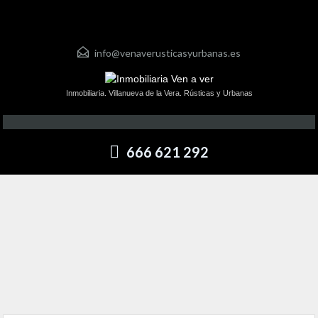
info@venaverusticasyurbanas.es
Inmobiliaria. Villanueva de la Vera. Rústicas y Urbanas
666 621 292