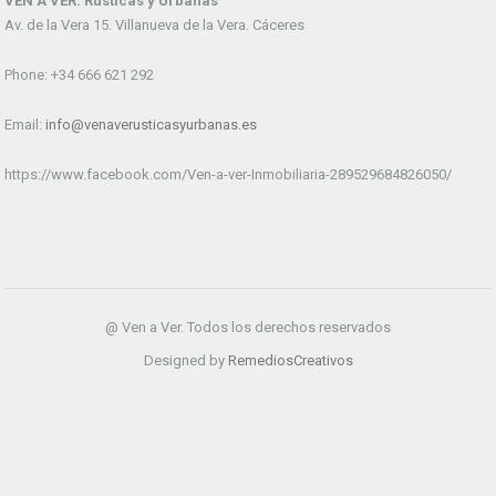
VEN A VER. Rústicas y Urbanas
Av. de la Vera 15. Villanueva de la Vera. Cáceres
Phone: +34 666 621 292
Email:
info@venaverusticasyurbanas.es
https://www.facebook.com/Ven-a-ver-Inmobiliaria-289529684826050/
@ Ven a Ver. Todos los derechos reservados
Designed by
RemediosCreativos