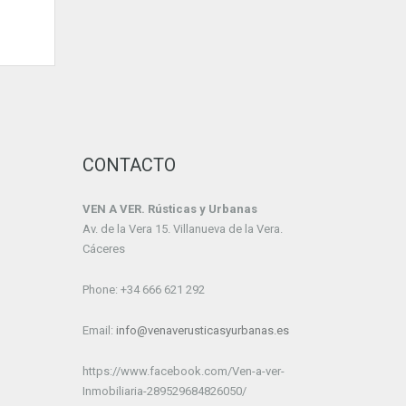
CONTACTO
VEN A VER. Rústicas y Urbanas
Av. de la Vera 15. Villanueva de la Vera.
Cáceres
Phone: +34 666 621 292
Email:
info@venaverusticasyurbanas.es
https://www.facebook.com/Ven-a-ver-
Inmobiliaria-289529684826050/