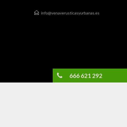
info@venaverusticasyurbanas.es
666 621 292