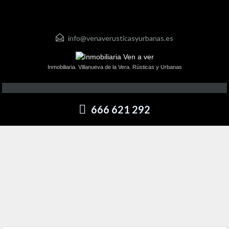
info@venaverusticasyurbanas.es
Inmobiliaria. Villanueva de la Vera. Rústicas y Urbanas
666 621 292