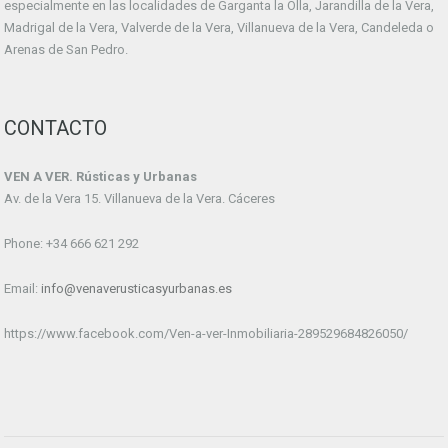
especialmente en las localidades de Garganta la Olla, Jarandilla de la Vera,
Madrigal de la Vera, Valverde de la Vera, Villanueva de la Vera, Candeleda o
Arenas de San Pedro.
CONTACTO
VEN A VER. Rústicas y Urbanas
Av. de la Vera 15. Villanueva de la Vera. Cáceres
Phone: +34 666 621 292
Email:
info@venaverusticasyurbanas.es
https://www.facebook.com/Ven-a-ver-Inmobiliaria-289529684826050/