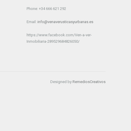
Phone: +34 666 621 292
Email:
info@venaverusticasyurbanas.es
https://www.facebook.com/Ven-a-ver-
Inmobiliaria-289529684826050/
Designed by
RemediosCreativos