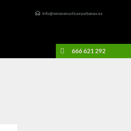
info@venaverusticasyurbanas.es
666 621 292