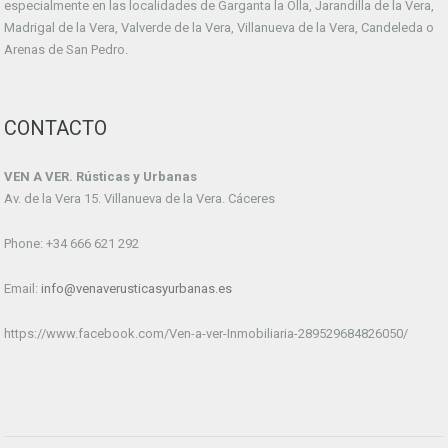
especialmente en las localidades de Garganta la Olla, Jarandilla de la Vera,
Madrigal de la Vera, Valverde de la Vera, Villanueva de la Vera, Candeleda o
Arenas de San Pedro.
CONTACTO
VEN A VER. Rústicas y Urbanas
Av. de la Vera 15. Villanueva de la Vera. Cáceres
Phone: +34 666 621 292
Email:
info@venaverusticasyurbanas.es
https://www.facebook.com/Ven-a-ver-Inmobiliaria-289529684826050/