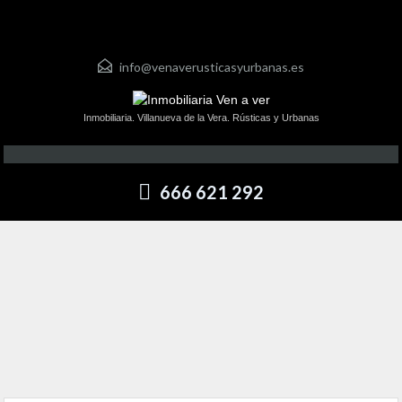
info@venaverusticasyurbanas.es
Inmobiliaria. Villanueva de la Vera. Rústicas y Urbanas
666 621 292