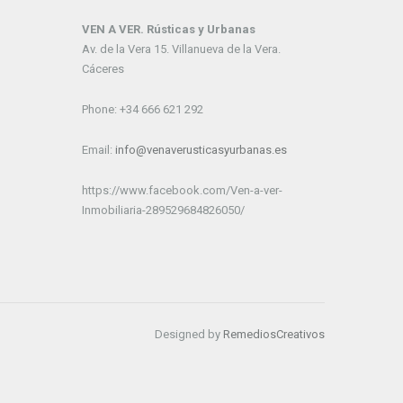
VEN A VER. Rústicas y Urbanas
Av. de la Vera 15. Villanueva de la Vera.
Cáceres
Phone: +34 666 621 292
Email:
info@venaverusticasyurbanas.es
https://www.facebook.com/Ven-a-ver-
Inmobiliaria-289529684826050/
Designed by
RemediosCreativos