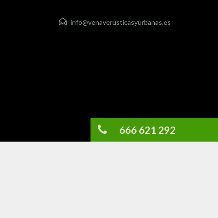
info@venaverusticasyurbanas.es
666 621 292