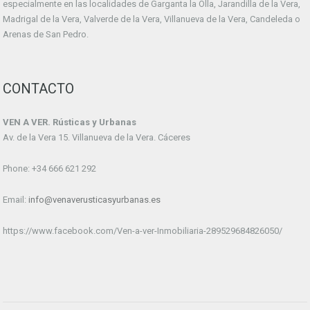
especialmente en las localidades de Garganta la Olla, Jarandilla de la Vera,
Madrigal de la Vera, Valverde de la Vera, Villanueva de la Vera, Candeleda o
Arenas de San Pedro.
CONTACTO
VEN A VER. Rústicas y Urbanas
Av. de la Vera 15. Villanueva de la Vera. Cáceres
Phone: +34 666 621 292
Email:
info@venaverusticasyurbanas.es
https://www.facebook.com/Ven-a-ver-Inmobiliaria-289529684826050/