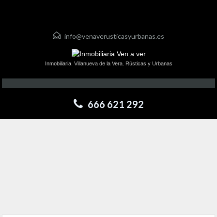
info@venaverusticasyurbanas.es
Inmobiliaria. Villanueva de la Vera. Rústicas y Urbanas
666 621 292