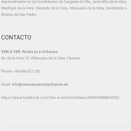
especialmente en las localidades de Garganta la Olla, Jarandilla de la Vera,
Madrigal de la Vera, Valverde de la Vera, Villanueva de la Vera, Candeleda o
Arenas de San Pedro.
CONTACTO
VEN A VER. Rústicas y Urbanas
Av. de la Vera 15. Villanueva de la Vera. Cáceres
Phone: +34 666 621 292
Email:
info@venaverusticasyurbanas.es
https://www.facebook.com/Ven-a-ver-Inmobiliaria-289529684826050/