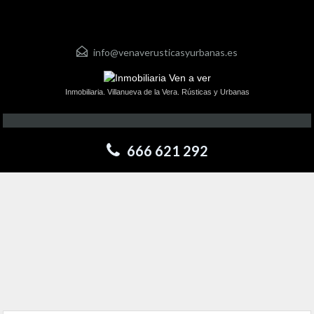
info@venaverusticasyurbanas.es
Inmobiliaria. Villanueva de la Vera. Rústicas y Urbanas
666 621 292