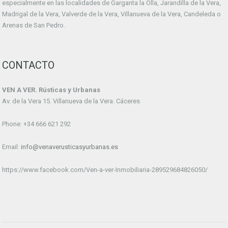
especialmente en las localidades de Garganta la Olla, Jarandilla de la Vera,
Madrigal de la Vera, Valverde de la Vera, Villanueva de la Vera, Candeleda o
Arenas de San Pedro.
CONTACTO
VEN A VER. Rústicas y Urbanas
Av. de la Vera 15. Villanueva de la Vera. Cáceres
Phone: +34 666 621 292
Email:
info@venaverusticasyurbanas.es
https://www.facebook.com/Ven-a-ver-Inmobiliaria-289529684826050/