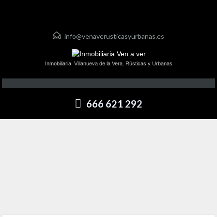
info@venaverusticasyurbanas.es
Inmobiliaria. Villanueva de la Vera. Rústicas y Urbanas
666 621 292