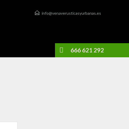
info@venaverusticasyurbanas.es
666 621 292