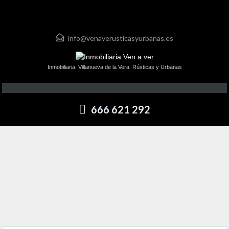
info@venaverusticasyurbanas.es
Inmobiliaria. Villanueva de la Vera. Rústicas y Urbanas
666 621 292