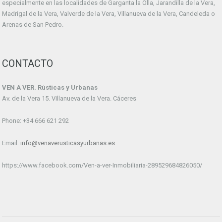
especialmente en las localidades de Garganta la Olla, Jarandilla de la Vera,
Madrigal de la Vera, Valverde de la Vera, Villanueva de la Vera, Candeleda o
Arenas de San Pedro.
CONTACTO
VEN A VER. Rústicas y Urbanas
Av. de la Vera 15. Villanueva de la Vera. Cáceres
Phone: +34 666 621 292
Email:
info@venaverusticasyurbanas.es
https://www.facebook.com/Ven-a-ver-Inmobiliaria-289529684826050/