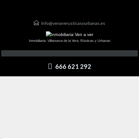
info@venaverusticasyurbanas.es
Inmobiliaria. Villanueva de la Vera. Rústicas y Urbanas
666 621 292