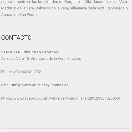
especialmente en las localidades de Garganta la Olla, Jarandilla de la Vera,
Madrigal de la Vera, Valverde de la Vera, Villanueva de la Vera, Candeleda o
Arenas de San Pedro.
CONTACTO
VEN A VER. Rústicas y Urbanas
Av. de la Vera 15. Villanueva de la Vera. Cáceres
Phone: +34 666 621 292
Email:
info@venaverusticasyurbanas.es
https://www.facebook.com/Ven-a-ver-Inmobiliaria-289529684826050/