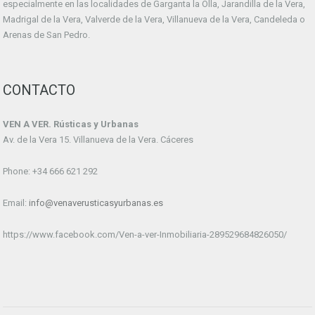
especialmente en las localidades de Garganta la Olla, Jarandilla de la Vera,
Madrigal de la Vera, Valverde de la Vera, Villanueva de la Vera, Candeleda o
Arenas de San Pedro.
CONTACTO
VEN A VER. Rústicas y Urbanas
Av. de la Vera 15. Villanueva de la Vera. Cáceres
Phone: +34 666 621 292
Email:
info@venaverusticasyurbanas.es
https://www.facebook.com/Ven-a-ver-Inmobiliaria-289529684826050/