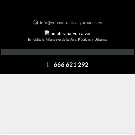
info@venaverusticasyurbanas.es
Inmobiliaria. Villanueva de la Vera. Rústicas y Urbanas
666 621 292