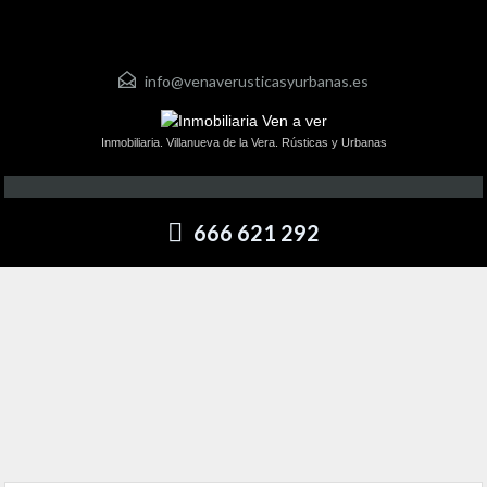
info@venaverusticasyurbanas.es
Inmobiliaria. Villanueva de la Vera. Rústicas y Urbanas
666 621 292