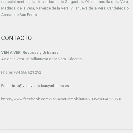
especialmente en las localidades de Garganta la Olla, Jarandilla de la Vera,
Madrigal de la Vera, Valverde de la Vera, Villanueva de la Vera, Candeleda o
Arenas de San Pedro.
CONTACTO
VEN A VER. Rústicas y Urbanas
Av. de la Vera 15. Villanueva de la Vera. Cáceres
Phone: +34 666 621 292
Email:
info@venaverusticasyurbanas.es
https://www.facebook.com/Ven-a-ver-Inmobiliaria-289529684826050/