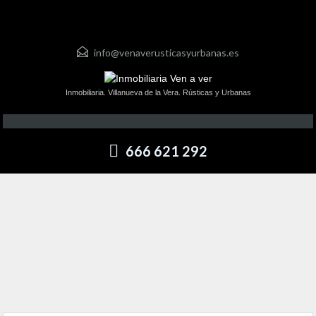
info@venaverusticasyurbanas.es
Inmobiliaria. Villanueva de la Vera. Rústicas y Urbanas
666 621 292