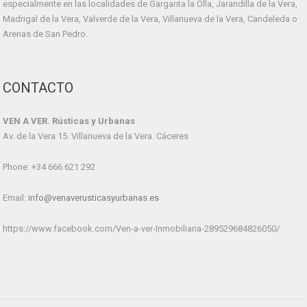
especialmente en las localidades de Garganta la Olla, Jarandilla de la Vera,
Madrigal de la Vera, Valverde de la Vera, Villanueva de la Vera, Candeleda o
Arenas de San Pedro.
CONTACTO
VEN A VER. Rústicas y Urbanas
Av. de la Vera 15. Villanueva de la Vera. Cáceres
Phone: +34 666 621 292
Email:
info@venaverusticasyurbanas.es
https://www.facebook.com/Ven-a-ver-Inmobiliaria-289529684826050/