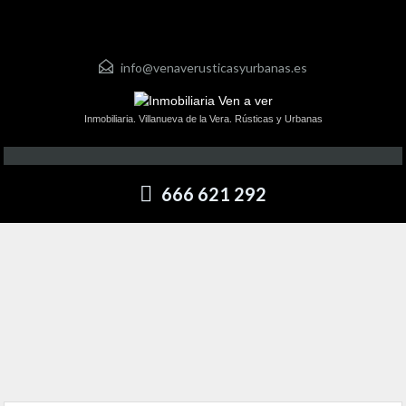
info@venaverusticasyurbanas.es
Inmobiliaria. Villanueva de la Vera. Rústicas y Urbanas
666 621 292