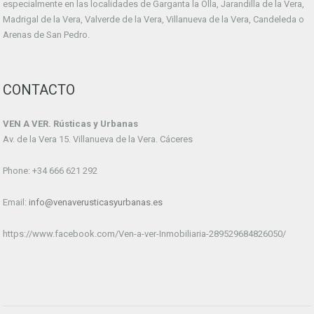
especialmente en las localidades de Garganta la Olla, Jarandilla de la Vera,
Madrigal de la Vera, Valverde de la Vera, Villanueva de la Vera, Candeleda o
Arenas de San Pedro.
CONTACTO
VEN A VER. Rústicas y Urbanas
Av. de la Vera 15. Villanueva de la Vera. Cáceres
Phone: +34 666 621 292
Email:
info@venaverusticasyurbanas.es
https://www.facebook.com/Ven-a-ver-Inmobiliaria-289529684826050/