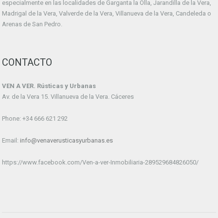
especialmente en las localidades de Garganta la Olla, Jarandilla de la Vera,
Madrigal de la Vera, Valverde de la Vera, Villanueva de la Vera, Candeleda o
Arenas de San Pedro.
CONTACTO
VEN A VER. Rústicas y Urbanas
Av. de la Vera 15. Villanueva de la Vera. Cáceres
Phone: +34 666 621 292
Email:
info@venaverusticasyurbanas.es
https://www.facebook.com/Ven-a-ver-Inmobiliaria-289529684826050/