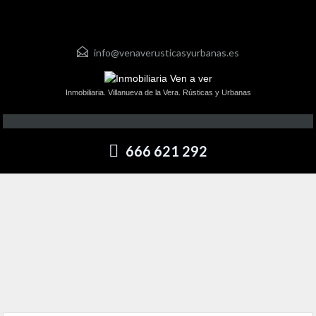
info@venaverusticasyurbanas.es
Inmobiliaria. Villanueva de la Vera. Rústicas y Urbanas
666 621 292