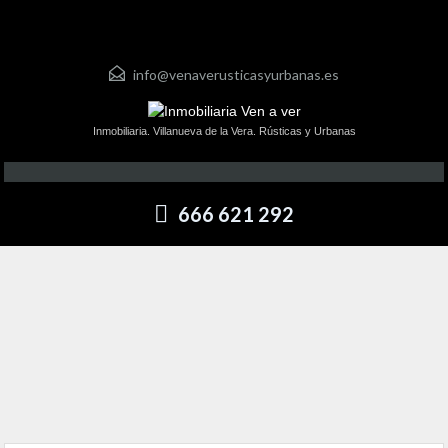
info@venaverusticasyurbanas.es
Inmobiliaria. Villanueva de la Vera. Rústicas y Urbanas
666 621 292