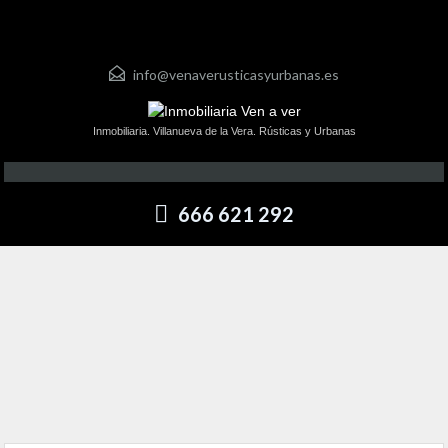
info@venaverusticasyurbanas.es
Inmobiliaria. Villanueva de la Vera. Rústicas y Urbanas
666 621 292