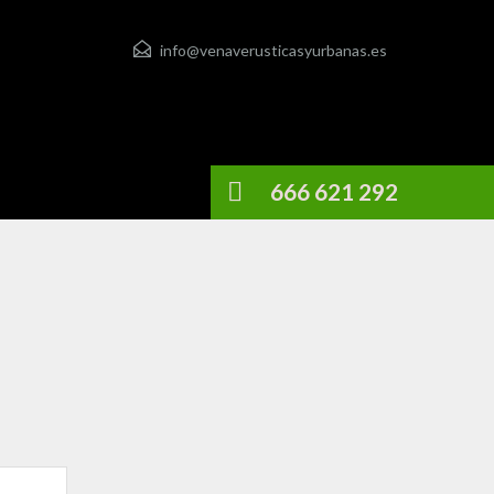
info@venaverusticasyurbanas.es
666 621 292