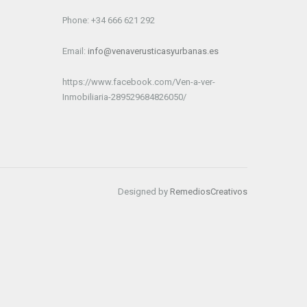
Phone: +34 666 621 292
Email:
info@venaverusticasyurbanas.es
https://www.facebook.com/Ven-a-ver-
Inmobiliaria-289529684826050/
Designed by
RemediosCreativos