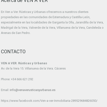
Acerca de VEN A VER
En Ven a Ver. Rústicas y Urbanas ofrecemos a nuestros clientes
propiedades en las comunidades de Extemadura y Castilla-León,
especialmente en las localidades de Garganta la Olla, Jarandilla de la Vera,
Madrigal de la Vera, Valverde de la Vera, Villanueva de la Vera, Candeleda o
Arenas de San Pedro.
CONTACTO
VEN A VER. Rústicas y Urbanas
Av. de la Vera 15. Villanueva de la Vera. Cáceres
Phone: +34 666 621 292
Email:
info@venaverusticasyurbanas.es
https://www.facebook.com/Ven-a-ver-Inmobiliaria-289529684826050/