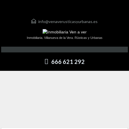
info@venaverusticasyurbanas.es
Inmobiliaria. Villanueva de la Vera. Rústicas y Urbanas
666 621 292