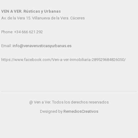
VEN A VER. Rústicas y Urbanas
Av. de la Vera 15. Villanueva de la Vera. Cáceres
Phone: +34 666 621 292
Email:
info@venaverusticasyurbanas.es
https://www.facebook.com/Ven-a-ver-Inmobiliaria-289529684826050/
@ Ven a Ver. Todos los derechos reservados
Designed by
RemediosCreativos