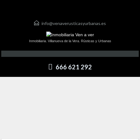
info@venaverusticasyurbanas.es
Inmobiliaria. Villanueva de la Vera. Rústicas y Urbanas
666 621 292