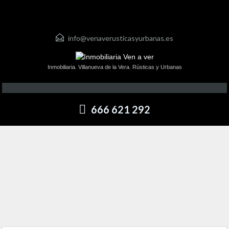
info@venaverusticasyurbanas.es
Inmobiliaria. Villanueva de la Vera. Rústicas y Urbanas
666 621 292