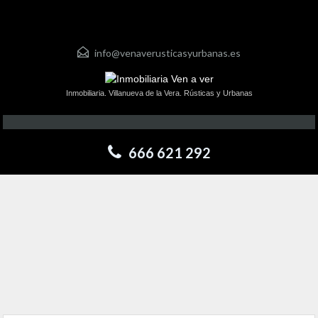
info@venaverusticasyurbanas.es
Inmobiliaria. Villanueva de la Vera. Rústicas y Urbanas
666 621 292