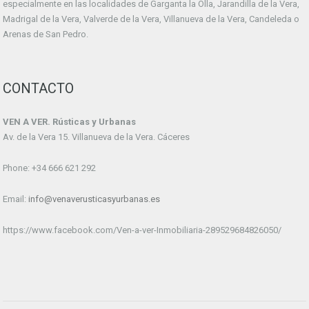
especialmente en las localidades de Garganta la Olla, Jarandilla de la Vera,
Madrigal de la Vera, Valverde de la Vera, Villanueva de la Vera, Candeleda o
Arenas de San Pedro.
CONTACTO
VEN A VER. Rústicas y Urbanas
Av. de la Vera 15. Villanueva de la Vera. Cáceres
Phone: +34 666 621 292
Email:
info@venaverusticasyurbanas.es
https://www.facebook.com/Ven-a-ver-Inmobiliaria-289529684826050/