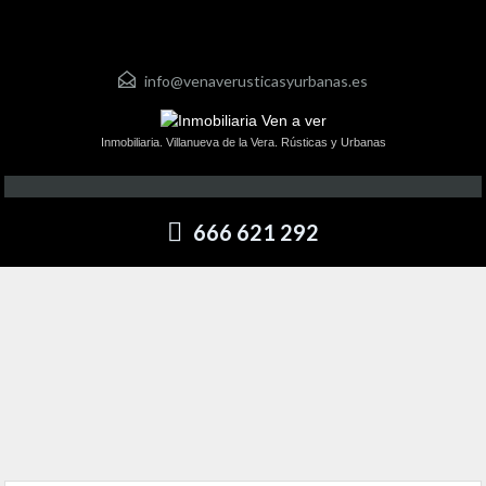
info@venaverusticasyurbanas.es
Inmobiliaria. Villanueva de la Vera. Rústicas y Urbanas
666 621 292