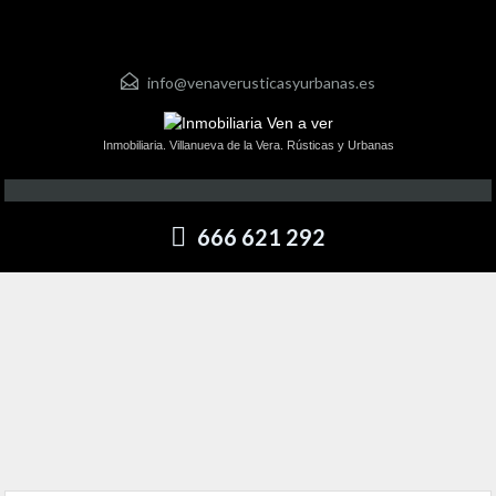
info@venaverusticasyurbanas.es
Inmobiliaria. Villanueva de la Vera. Rústicas y Urbanas
666 621 292