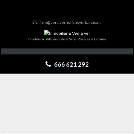
info@venaverusticasyurbanas.es
Inmobiliaria. Villanueva de la Vera. Rústicas y Urbanas
666 621 292