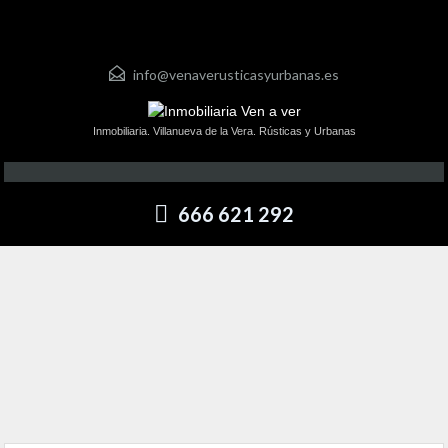
info@venaverusticasyurbanas.es
Inmobiliaria. Villanueva de la Vera. Rústicas y Urbanas
666 621 292