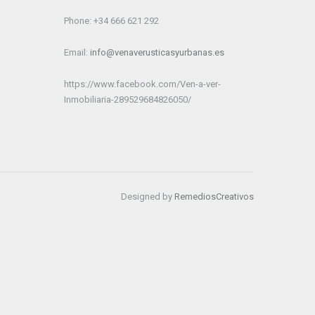
Phone: +34 666 621 292
Email:
info@venaverusticasyurbanas.es
https://www.facebook.com/Ven-a-ver-
Inmobiliaria-289529684826050/
Designed by
RemediosCreativos