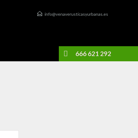
info@venaverusticasyurbanas.es
666 621 292