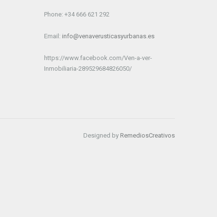
Phone: +34 666 621 292
Email:
info@venaverusticasyurbanas.es
https://www.facebook.com/Ven-a-ver-
Inmobiliaria-289529684826050/
Designed by
RemediosCreativos