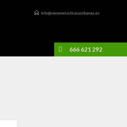
info@venaverusticasyurbanas.es
666 621 292