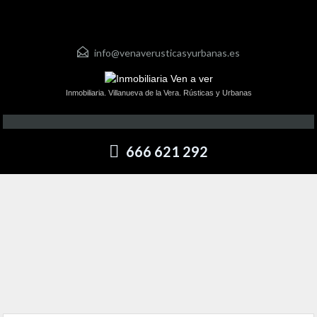
info@venaverusticasyurbanas.es
Inmobiliaria. Villanueva de la Vera. Rústicas y Urbanas
666 621 292