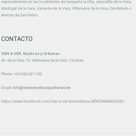
especialmente en las localidades de Garganta la Olla, Jarandilla de la Vera,
Madrigal de la Vera, Valverde de la Vera, Villanueva de la Vera, Candeleda o
Arenas de San Pedro.
CONTACTO
VEN A VER. Rústicas y Urbanas
Av. de la Vera 15. Villanueva de la Vera. Cáceres
Phone: +34 666 621 292
Email:
info@venaverusticasyurbanas.es
https://www.facebook.com/Ven-a-ver-Inmobiliaria-289529684826050/