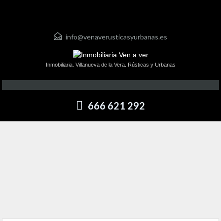
info@venaverusticasyurbanas.es
Inmobiliaria. Villanueva de la Vera. Rústicas y Urbanas
666 621 292