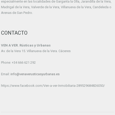
especialmente en las localidades de Garganta la Olla, Jarandilla de la Vera,
Madrigal de la Vera, Valverde de la Vera, Villanueva de la Vera, Candeleda o
Arenas de San Pedro.
CONTACTO
VEN A VER. Rústicas y Urbanas
Av. de la Vera 15. Villanueva de la Vera. Cáceres
Phone: +34 666 621 292
Email:
info@venaverusticasyurbanas.es
https://www.facebook.com/Ven-a-ver-Inmobiliaria-289529684826050/