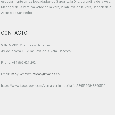
especialmente en las localidades de Garganta la Olla, Jarandilla de la Vera,
Madrigal de la Vera, Valverde de la Vera, Villanueva de la Vera, Candeleda o
Arenas de San Pedro.
CONTACTO
VEN A VER. Rústicas y Urbanas
Av. de la Vera 15. Villanueva de la Vera. Cáceres
Phone: +34 666 621 292
Email:
info@venaverusticasyurbanas.es
https://www.facebook.com/Ven-a-ver-Inmobiliaria-289529684826050/