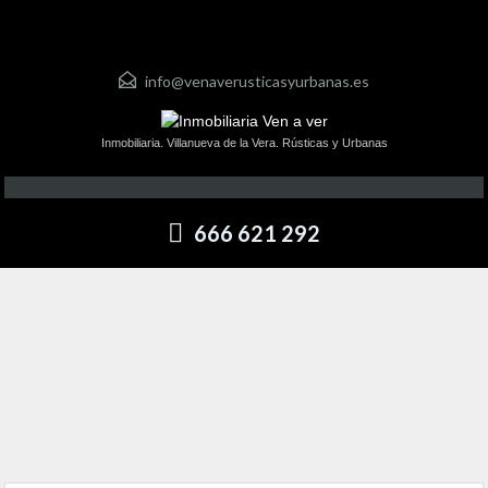
info@venaverusticasyurbanas.es
Inmobiliaria. Villanueva de la Vera. Rústicas y Urbanas
666 621 292