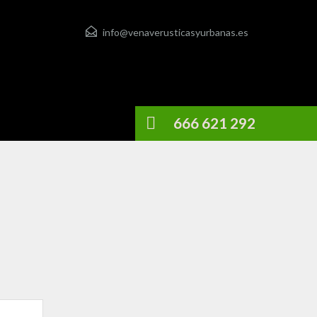
info@venaverusticasyurbanas.es
666 621 292