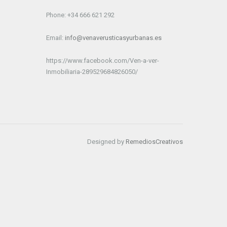
Phone: +34 666 621 292
Email:
info@venaverusticasyurbanas.es
https://www.facebook.com/Ven-a-ver-
Inmobiliaria-289529684826050/
Designed by
RemediosCreativos