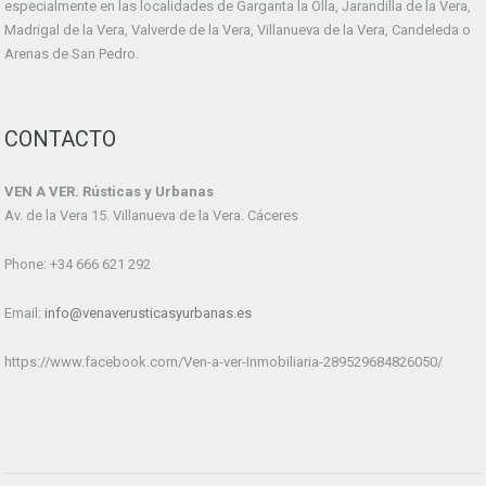
especialmente en las localidades de Garganta la Olla, Jarandilla de la Vera,
Madrigal de la Vera, Valverde de la Vera, Villanueva de la Vera, Candeleda o
Arenas de San Pedro.
CONTACTO
VEN A VER. Rústicas y Urbanas
Av. de la Vera 15. Villanueva de la Vera. Cáceres
Phone: +34 666 621 292
Email:
info@venaverusticasyurbanas.es
https://www.facebook.com/Ven-a-ver-Inmobiliaria-289529684826050/