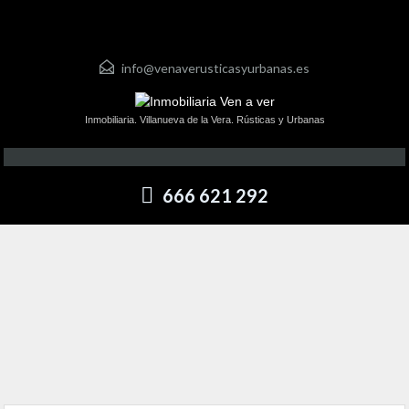
info@venaverusticasyurbanas.es
Inmobiliaria. Villanueva de la Vera. Rústicas y Urbanas
666 621 292