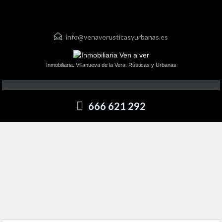
info@venaverusticasyurbanas.es
Inmobiliaria. Villanueva de la Vera. Rústicas y Urbanas
666 621 292