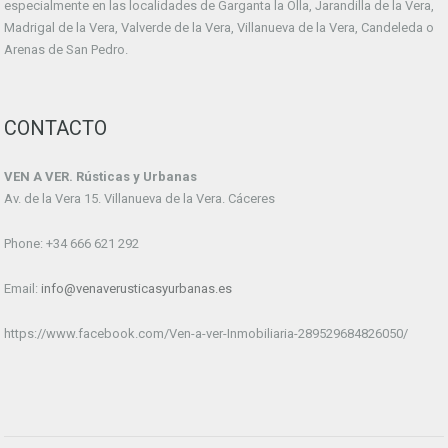
especialmente en las localidades de Garganta la Olla, Jarandilla de la Vera,
Madrigal de la Vera, Valverde de la Vera, Villanueva de la Vera, Candeleda o
Arenas de San Pedro.
CONTACTO
VEN A VER. Rústicas y Urbanas
Av. de la Vera 15. Villanueva de la Vera. Cáceres
Phone: +34 666 621 292
Email:
info@venaverusticasyurbanas.es
https://www.facebook.com/Ven-a-ver-Inmobiliaria-289529684826050/