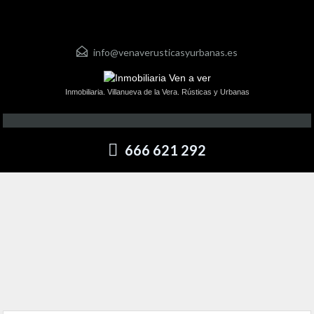
info@venaverusticasyurbanas.es
Inmobiliaria. Villanueva de la Vera. Rústicas y Urbanas
666 621 292