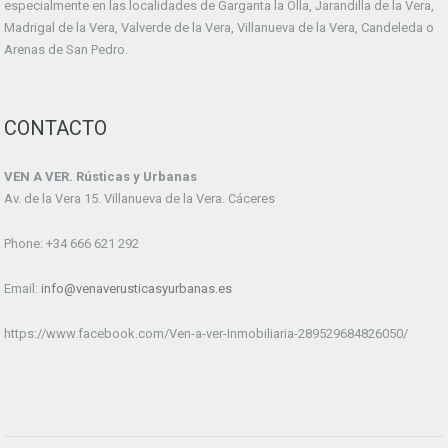
especialmente en las localidades de Garganta la Olla, Jarandilla de la Vera,
Madrigal de la Vera, Valverde de la Vera, Villanueva de la Vera, Candeleda o
Arenas de San Pedro.
CONTACTO
VEN A VER. Rústicas y Urbanas
Av. de la Vera 15. Villanueva de la Vera. Cáceres
Phone: +34 666 621 292
Email:
info@venaverusticasyurbanas.es
https://www.facebook.com/Ven-a-ver-Inmobiliaria-289529684826050/