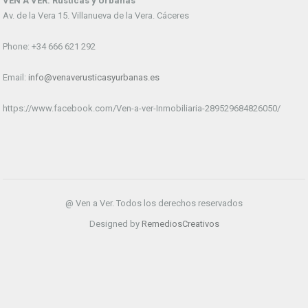
VEN A VER. Rústicas y Urbanas
Av. de la Vera 15. Villanueva de la Vera. Cáceres
Phone: +34 666 621 292
Email:
info@venaverusticasyurbanas.es
https://www.facebook.com/Ven-a-ver-Inmobiliaria-289529684826050/
@ Ven a Ver. Todos los derechos reservados
Designed by
RemediosCreativos