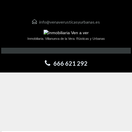
info@venaverusticasyurbanas.es
Inmobiliaria. Villanueva de la Vera. Rústicas y Urbanas
666 621 292