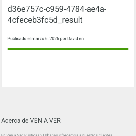
d36e757c-c959-4784-ae4a-
4cfeceb3fc5d_result
Publicado el
marzo 6, 2026
por David en
Acerca de VEN A VER
En Ven a Ver. Rústicas y Urbanas ofrecemos a nuestros clientes