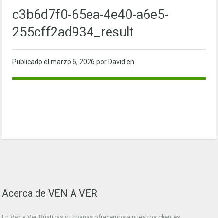
c3b6d7f0-65ea-4e40-a6e5-
255cff2ad934_result
Publicado el
marzo 6, 2026
por David en
Acerca de VEN A VER
En Ven a Ver. Rústicas y Urbanas ofrecemos a nuestros clientes