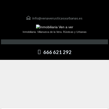
info@venaverusticasyurbanas.es
Inmobiliaria. Villanueva de la Vera. Rústicas y Urbanas
666 621 292