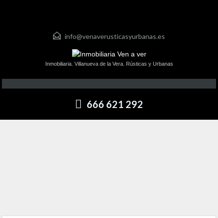
info@venaverusticasyurbanas.es
Inmobiliaria. Villanueva de la Vera. Rústicas y Urbanas
666 621 292