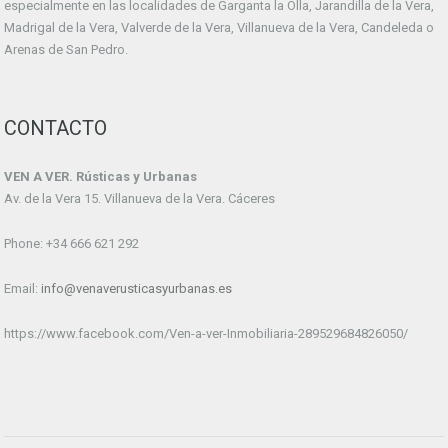
especialmente en las localidades de Garganta la Olla, Jarandilla de la Vera,
Madrigal de la Vera, Valverde de la Vera, Villanueva de la Vera, Candeleda o
Arenas de San Pedro.
CONTACTO
VEN A VER. Rústicas y Urbanas
Av. de la Vera 15. Villanueva de la Vera. Cáceres
Phone: +34 666 621 292
Email:
info@venaverusticasyurbanas.es
https://www.facebook.com/Ven-a-ver-Inmobiliaria-289529684826050/