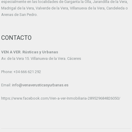
especialmente en las localidades de Garganta la Olla, Jarandilla de la Vera,
Madrigal de la Vera, Valverde de la Vera, Villanueva de la Vera, Candeleda o
Arenas de San Pedro.
CONTACTO
VEN A VER. Rústicas y Urbanas
Av. de la Vera 15. Villanueva de la Vera. Cáceres
Phone: +34 666 621 292
Email:
info@venaverusticasyurbanas.es
https://www.facebook.com/Ven-a-ver-Inmobiliaria-289529684826050/