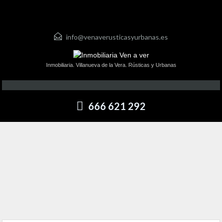
info@venaverusticasyurbanas.es
Inmobiliaria. Villanueva de la Vera. Rústicas y Urbanas
666 621 292