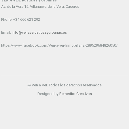
VEN A VER. Rústicas y Urbanas
Av. de la Vera 15. Villanueva de la Vera. Cáceres
Phone: +34 666 621 292
Email:
info@venaverusticasyurbanas.es
https://www.facebook.com/Ven-a-ver-Inmobiliaria-289529684826050/
@ Ven a Ver. Todos los derechos reservados
Designed by
RemediosCreativos