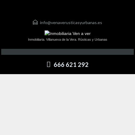
info@venaverusticasyurbanas.es
Inmobiliaria. Villanueva de la Vera. Rústicas y Urbanas
666 621 292