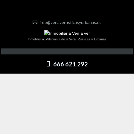
info@venaverusticasyurbanas.es
Inmobiliaria. Villanueva de la Vera. Rústicas y Urbanas
666 621 292