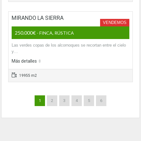
MIRANDO LA SIERRA
VENDEMOS
250.000€
- FINCA, RÚSTICA
Las verdes copas de los alcornoques se recortan entre el cielo
y…
Más detalles
19955 m2
1
2
3
4
5
6